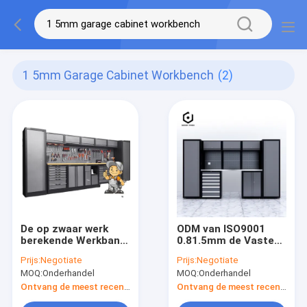
1 5mm Garage Cabinet Workbench
(2)
De op zwaar werk
ODM van ISO9001
berekende Werkbank
0.81.5mm de Vaste
van het de
Werkbank van het
Prijs:
Negotiate
Prijs:
Negotiate
Garagekabinet van
Garagekabinet
MOQ:
Onderhandel
MOQ:
Onderhandel
ISO9001 0.81.5mm
Ontvang de meest recente Prijs
Ontvang de meest recente Prijs