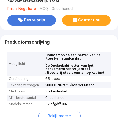
badkamersroestvrije staal
Prijs：Negotiate
MOQ：Onderhandel
Beste prijs
Contact nu
Productomschrijving
Countertop de Kabinetten van de
Roestvrij staalopslag
,
Hoog licht
De Opslagkabinetten van het
badkamersroestvrije staal
,
Roestvrij staalcountertop kabinet
Certificering
GS, pcoc
Levering vermogen
20000 Stuk/Stukken per Maand
Merknaam
Sodorsteelart
Min. bestelaantal
Onderhandel
Modelnummer
Zx-dfgdff-002
Bekijk meer