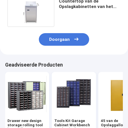
Countertop van de
Opslagkabinetten van het
badkamersroestvrije staal
Doorgaan
Geadviseerde Producten
Drawer new design
Tools Kit Garage
45 van de
storage rolling tool
Cabinet Workbench
Opslaggallons