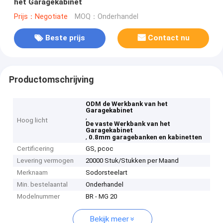
het Garagekabinet
Prijs：Negotiate
MOQ：Onderhandel
Beste prijs
Contact nu
Productomschrijving
ODM de Werkbank van het
Garagekabinet
,
Hoog licht
De vaste Werkbank van het
Garagekabinet
,
0.8mm garagebanken en kabinetten
Certificering
GS, pcoc
Levering vermogen
20000 Stuk/Stukken per Maand
Merknaam
Sodorsteelart
Min. bestelaantal
Onderhandel
Modelnummer
BR - MG 20
Bekijk meer