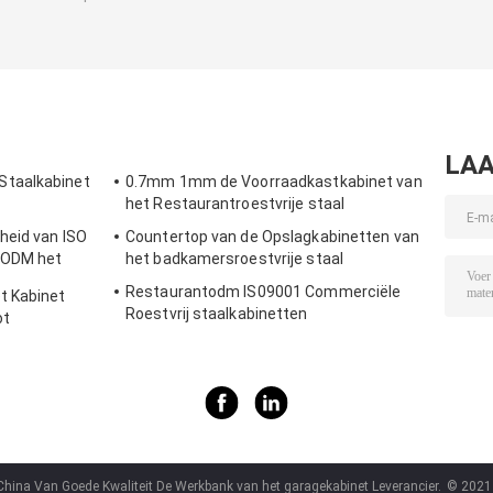
LAA
taalkabinet
0.7mm 1mm de Voorraadkastkabinet van
het Restaurantroestvrije staal
heid van ISO
Countertop van de Opslagkabinetten van
 ODM het
het badkamersroestvrije staal
met Slot
Restaurantodm IS09001 Commerciële
t Kabinet
Roestvrij staalkabinetten
ot
China Van Goede Kwaliteit De Werkbank van het garagekabinet Leverancier.
© 2021 .