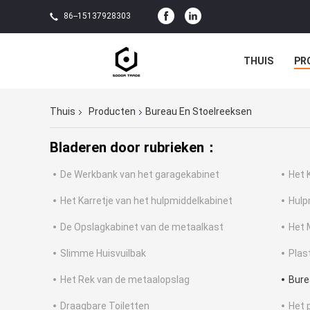
86--15137928303
THUIS
PR
Thuis
Producten
Bureau En Stoelreeksen
Bladeren door rubrieken：
De Werkbank van het garagekabinet
Het 
Het Karretje van het hulpmiddelkabinet
Hulp
De Opslagkabinet van de metaalkast
Het 
Slimme Huisvuilbak
Plas
Het Rek van de metaalopslag
Bure
Draagbare Toiletten
Het 