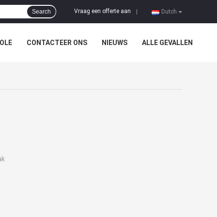
Vraag een offerte aan
Search
|
Dutch
OLE
CONTACTEER ONS
NIEUWS
ALLE GEVALLEN
ak