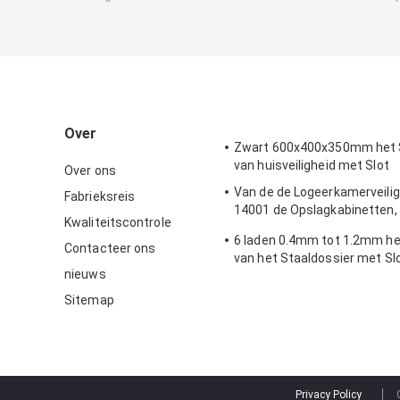
Over
Zwart 600x400x350mm het S
van huisveiligheid met Slot
Over ons
Van de de Logeerkamerveilig
Fabrieksreis
14001 de Opslagkabinetten,
Kwaliteitscontrole
Kabinet van de Staalopslag 
6 laden 0.4mm tot 1.2mm he
Contacteer ons
van het Staaldossier met Sl
nieuws
Sitemap
Privacy Policy