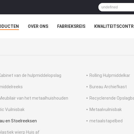
ODUCTEN
OVER ONS
FABRIEKSREIS
KWALITEITSCONTR
Kabinet van de hulpmiddelopslag
Rolling Hulpmiddelkar
middelreeks
Bureau Archiefkast
Meubilair van het metaalhuishouden
Recyclerende Opslagb
tic Vuilnisbak
Metaalvuilnisbak
au en Stoelreeksen
metaalstapelbed
plastiek wierp Huis af