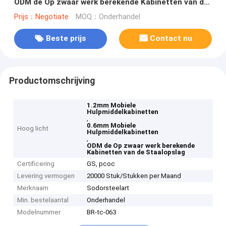
ODM de Op zwaar werk berekende Kabinetten van de
Staalopslag
Prijs：Negotiate
MOQ：Onderhandel
Beste prijs
Contact nu
Productomschrijving
1.2mm Mobiele
Hulpmiddelkabinetten
,
0.6mm Mobiele
Hoog licht
Hulpmiddelkabinetten
,
ODM de Op zwaar werk berekende
Kabinetten van de Staalopslag
Certificering
GS, pcoc
Levering vermogen
20000 Stuk/Stukken per Maand
Merknaam
Sodorsteelart
Min. bestelaantal
Onderhandel
Modelnummer
BR-tc-063