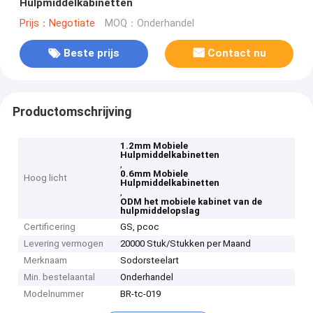
Hulpmiddelkabinetten
Prijs：Negotiate
MOQ：Onderhandel
Beste prijs
Contact nu
Productomschrijving
1.2mm Mobiele
Hulpmiddelkabinetten
,
0.6mm Mobiele
Hoog licht
Hulpmiddelkabinetten
,
ODM het mobiele kabinet van de
hulpmiddelopslag
Certificering
GS, pcoc
Levering vermogen
20000 Stuk/Stukken per Maand
Merknaam
Sodorsteelart
Min. bestelaantal
Onderhandel
Modelnummer
BR-tc-019