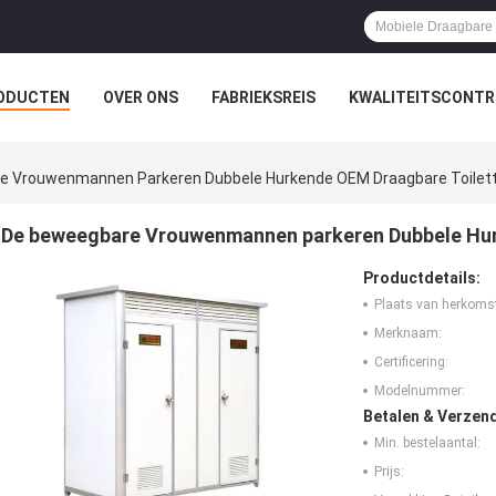
ODUCTEN
OVER ONS
FABRIEKSREIS
KWALITEITSCONTR
e Vrouwenmannen Parkeren Dubbele Hurkende OEM Draagbare Toilet
De beweegbare Vrouwenmannen parkeren Dubbele Hur
Productdetails:
Plaats van herkoms
Merknaam:
Certificering:
Modelnummer:
Betalen & Verzen
Min. bestelaantal:
Prijs: