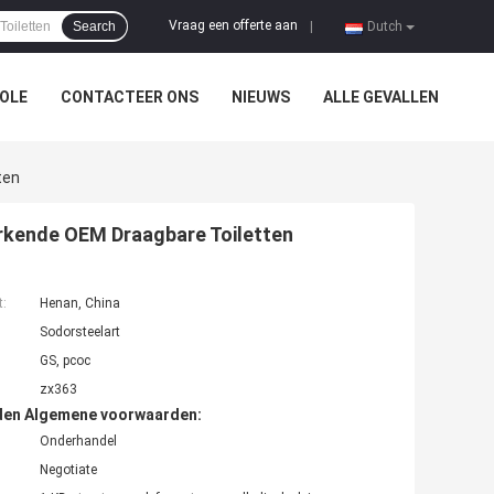
Vraag een offerte aan
Search
|
Dutch
OLE
CONTACTEER ONS
NIEUWS
ALLE GEVALLEN
ten
kende OEM Draagbare Toiletten
t:
Henan, China
Sodorsteelart
GS, pcoc
zx363
den Algemene voorwaarden:
Onderhandel
Negotiate