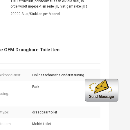
1.KD structuur, polyfoam tussen elk die deel, in
orde wordt ingepakt en redelijk, niet gemakkelijk t
20000 Stuk/Stukken per Maand
e OEM Draagbare Toiletten
erkoopdienst:
Online technische ondersteuning
Park
ssing:
ttype:
draagbaar toilet
ctnaam:
Mobiel toilet