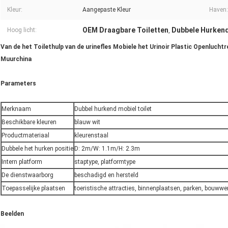
Kleur:
Aangepaste Kleur
Haven:
OEM Draagbare Toiletten
Dubbele Hurkend
Hoog licht:
,
Van de het Toilethulp van de urinefles Mobiele het Urinoir Plastic Openlu
Muurchina
Parameters
Merknaam
Dubbel hurkend mobiel toilet
Beschikbare kleuren
blauw wit
Productmateriaal
kleurenstaal
Dubbele het hurken positie
D: 2m/W: 1.1m/H: 2.3m
Intern platform
staptype, platformtype
De dienstwaarborg
beschadigd en hersteld
Toepasselijke plaatsen
toeristische attracties, binnenplaatsen, parken, bouwwe
Beelden