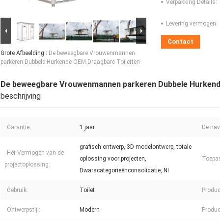
Verpakking Details:
Levering vermogen:
Contact
Grote Afbeelding :
De beweegbare Vrouwenmannen
parkeren Dubbele Hurkende OEM Draagbare Toiletten
De beweegbare Vrouwenmannen parkeren Dubbele Hurkend
beschrijving
Garantie:
1 jaar
De nav
grafisch ontwerp, 3D modelontwerp, totale
Het Vermogen van de
oplossing voor projecten,
Toepa
projectoplossing:
Dwarscategorieënconsolidatie, NI
Gebruik:
Toilet
Produc
Ontwerpstijl:
Modern
Produ