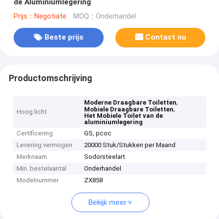
de Aluminiumlegering
Prijs：Negotiate
MOQ：Onderhandel
Beste prijs
Contact nu
Productomschrijving
,
Moderne Draagbare Toiletten
,
Mobiele Draagbare Toiletten
Hoog licht
Het Mobiele Toilet van de
aluminiumlegering
Certificering
GS, pcoc
Levering vermogen
20000 Stuk/Stukken per Maand
Merknaam
Sodorsteelart
Min. bestelaantal
Onderhandel
Modelnummer
ZX858
Bekijk meer