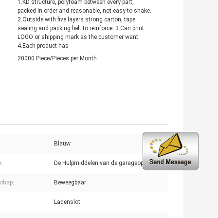
1.KD structure, polyfoam between every part,
packed in order and reasonable, not easy to shake.
2.Outside with five layers strong carton, tape
sealing and packing belt to reinforce. 3.Can print
LOGO or shipping mark as the customer want.
4.Each product has
20000 Piece/Pieces per Month
Blauw
k:
De Hulpmiddelen van de garageopslag
chap:
Beweegbaar
Ladenslot