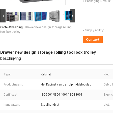
Packaging Details:
Grote Afbeelding :
Drawer new design storage rolling
Supply Ability:
tool box trolley
Contact
Drawer new design storage rolling tool box trolley
beschrijving
Type:
Kabinet
Kleur:
Productnaam:
Het Kabinet van de hulpmiddelopslag
Gebrui
Certificaat:
ISO9001/ISO14001/ISO18001
Eigens
handvatten:
Staalhandvat
slot: