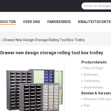
ODUCTEN
OVER ONS
FABRIEKSREIS
KWALITEITSCONTR
Drawer New Design Storage Rolling Tool Box Trolley
Drawer new design storage rolling tool box trolley
Productdetails:
Place of Origin:
Merknaam:
Certificering:
Model Number:
Betalen & Verzen
Minimum Order Quan
Prijs: