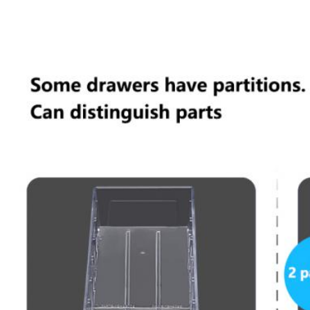
Laat een bericht achter
We bellen je snel terug!