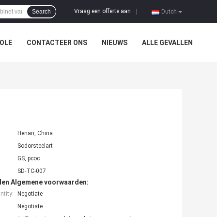
Vraag een offerte aan
Search
|
Dutch
OLE
CONTACTEER ONS
NIEUWS
ALLE GEVALLEN
Henan, China
Sodorsteelart
GS, pcoc
SD-TC-007
den Algemene voorwaarden:
tity:
Negotiate
Negotiate