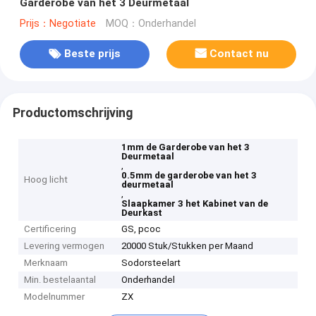
Garderobe van het 3 Deurmetaal
Prijs：Negotiate
MOQ：Onderhandel
Beste prijs
Contact nu
Productomschrijving
1mm de Garderobe van het 3
Deurmetaal
,
0.5mm de garderobe van het 3
Hoog licht
deurmetaal
,
Slaapkamer 3 het Kabinet van de
Deurkast
Certificering
GS, pcoc
Levering vermogen
20000 Stuk/Stukken per Maand
Merknaam
Sodorsteelart
Min. bestelaantal
Onderhandel
Modelnummer
ZX