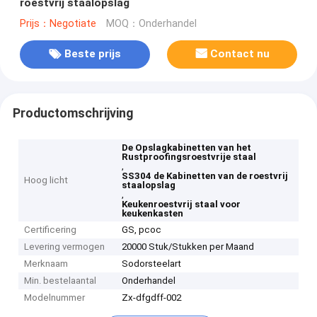
roestvrij staalopslag
Prijs：Negotiate
MOQ：Onderhandel
Beste prijs
Contact nu
Productomschrijving
De Opslagkabinetten van het
Rustproofingsroestvrije staal
,
SS304 de Kabinetten van de roestvrij
Hoog licht
staalopslag
,
Keukenroestvrij staal voor
keukenkasten
Certificering
GS, pcoc
Levering vermogen
20000 Stuk/Stukken per Maand
Merknaam
Sodorsteelart
Min. bestelaantal
Onderhandel
Modelnummer
Zx-dfgdff-002