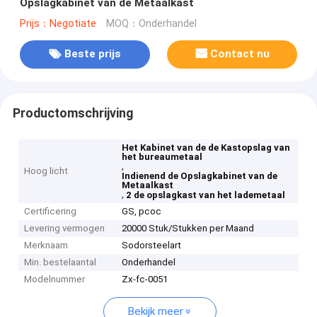
Opslagkabinet van de Metaalkast
Prijs：Negotiate
MOQ：Onderhandel
Beste prijs
Contact nu
Productomschrijving
Het Kabinet van de de Kastopslag van
het bureaumetaal
,
Hoog licht
Indienend de Opslagkabinet van de
Metaalkast
,
2 de opslagkast van het lademetaal
Certificering
GS, pcoc
Levering vermogen
20000 Stuk/Stukken per Maand
Merknaam
Sodorsteelart
Min. bestelaantal
Onderhandel
Modelnummer
Zx-fc-0051
Bekijk meer