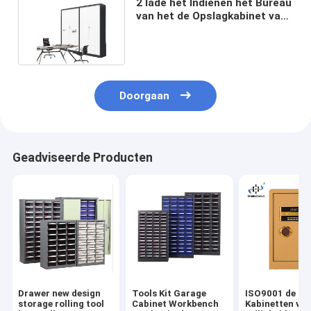
2 lade het Indienen het Bureau
van het de Opslagkabinet van
de Metaalkast
Doorgaan
Geadviseerde Producten
Drawer new design
Tools Kit Garage
ISO9001 de
storage rolling tool
Cabinet Workbench
Kabinetten van