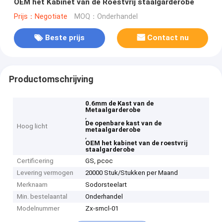
OEM het Kabinet van de Roestvrij staalgarderobe
Prijs：Negotiate
MOQ：Onderhandel
Beste prijs
Contact nu
Productomschrijving
0.6mm de Kast van de
Metaalgarderobe
,
De openbare kast van de
Hoog licht
metaalgarderobe
,
OEM het kabinet van de roestvrij
staalgarderobe
Certificering
GS, pcoc
Levering vermogen
20000 Stuk/Stukken per Maand
Merknaam
Sodorsteelart
Min. bestelaantal
Onderhandel
Modelnummer
Zx-smcl-01