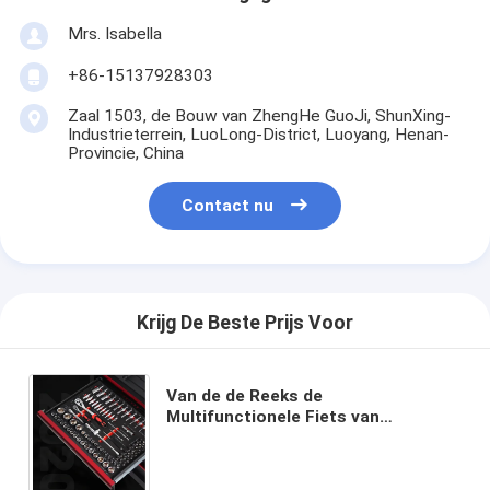
Mrs. Isabella
+86-15137928303
Zaal 1503, de Bouw van ZhengHe GuoJi, ShunXing-
Industrieterrein, LuoLong-District, Luoyang, Henan-
Provincie, China
Contact nu
Krijg De Beste Prijs Voor
Van de de Reeks de
Multifunctionele Fiets van
reparatiehulpmiddelen van de
Reparatiehulpmiddelen Reeks van
Kit Plier Screwdriver Hand Tool