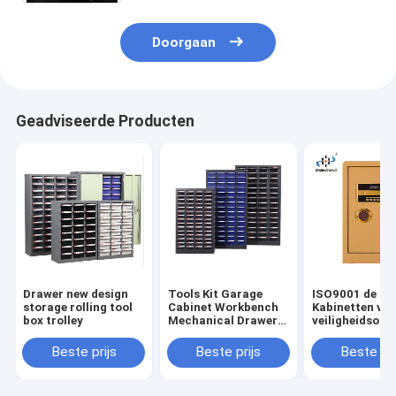
Doorgaan
Geadviseerde Producten
Drawer new design
Tools Kit Garage
ISO9001 de
storage rolling tool
Cabinet Workbench
Kabinetten van
box trolley
Mechanical Drawer
veiligheidsops
Spare Parts Cabinet
Beste prijs
Beste prijs
Beste pri