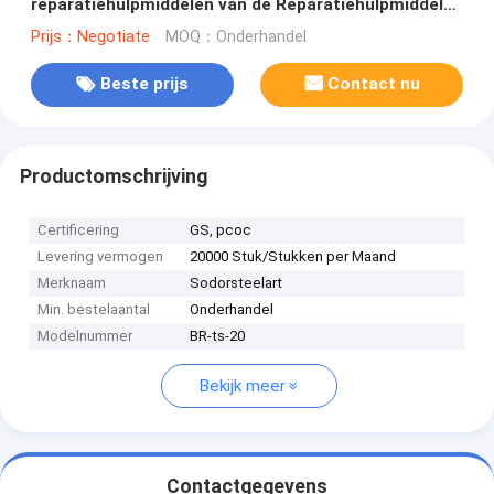
reparatiehulpmiddelen van de Reparatiehulpmiddelen
Reeks van Kit Plier Screwdriver Hand Tool
Prijs：Negotiate
MOQ：Onderhandel
Beste prijs
Contact nu
Productomschrijving
Certificering
GS, pcoc
Levering vermogen
20000 Stuk/Stukken per Maand
Merknaam
Sodorsteelart
Min. bestelaantal
Onderhandel
Modelnummer
BR-ts-20
Bekijk meer
Contactgegevens