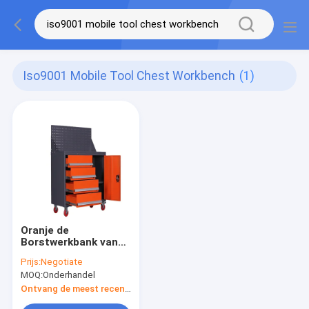
Iso9001 Mobile Tool Chest Workbench
(1)
Oranje de
Borstwerkbank van
het 15 Ladeniso9001
Prijs:
Negotiate
Mobiele Hulpmiddel
MOQ:
Onderhandel
Ontvang de meest recente Prijs