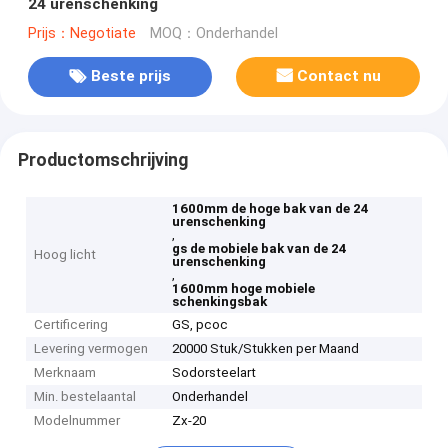
24 urenschenking
Prijs：Negotiate
MOQ：Onderhandel
Beste prijs
Contact nu
Productomschrijving
1600mm de hoge bak van de 24
urenschenking
,
gs de mobiele bak van de 24
Hoog licht
urenschenking
,
1600mm hoge mobiele
schenkingsbak
Certificering
GS, pcoc
Levering vermogen
20000 Stuk/Stukken per Maand
Merknaam
Sodorsteelart
Min. bestelaantal
Onderhandel
Modelnummer
Zx-20