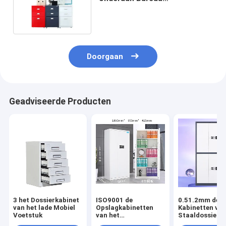
Archiefkasten, Commercieel
Dossierkabinet
Doorgaan
Geadviseerde Producten
3 het Dossierkabinet
ISO9001 de
0.51.2mm de
van het lade Mobiel
Opslagkabinetten
Kabinetten van
Voetstuk
van het
Staaldossier
bureaudossier