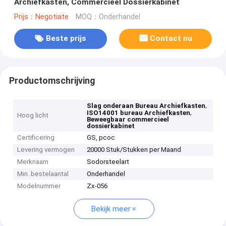
Archiefkasten, Commercieel Dossierkabinet
Prijs：Negotiate
MOQ：Onderhandel
Beste prijs
Contact nu
Productomschrijving
,
Slag onderaan Bureau Archiefkasten
,
ISO14001 bureau Archiefkasten
Hoog licht
Beweegbaar commercieel
dossierkabinet
Certificering
GS, pcoc
Levering vermogen
20000 Stuk/Stukken per Maand
Merknaam
Sodorsteelart
Min. bestelaantal
Onderhandel
Modelnummer
Zx-056
Bekijk meer