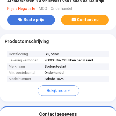
Archiefkasten 3 Archiefkast van Laden de Kleurrijke
Bewegingen
Prijs：Negotiate
MOQ：Onderhandel
Beste prijs
Contact nu
Productomschrijving
Certificering
GS, pcoc
Levering vermogen
20000 Stuk/Stukken per Maand
Merknaam
Sodorsteelart
Min. bestelaantal
Onderhandel
Modelnummer
Sdmfc-1025
Bekijk meer
Contactgegevens