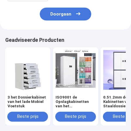
Doorgaan
Geadviseerde Producten
3 het Dossierkabinet
ISO9001 de
0.51.2mm de
van het lade Mobiel
Opslagkabinetten
Kabinetten van
Voetstuk
van het
Staaldossier
bureaudossier
Beste prijs
Beste prijs
Beste pri