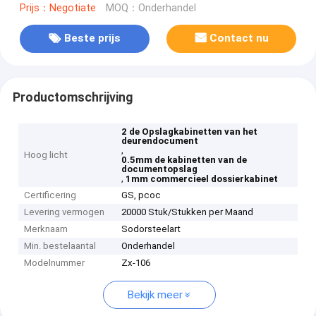
Prijs：Negotiate
MOQ：Onderhandel
Beste prijs
Contact nu
Productomschrijving
2 de Opslagkabinetten van het
deurendocument
,
Hoog licht
0.5mm de kabinetten van de
documentopslag
,
1mm commercieel dossierkabinet
Certificering
GS, pcoc
Levering vermogen
20000 Stuk/Stukken per Maand
Merknaam
Sodorsteelart
Min. bestelaantal
Onderhandel
Modelnummer
Zx-106
Bekijk meer