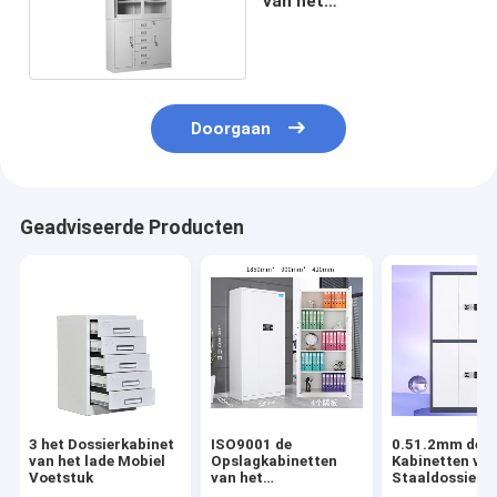
van het
deurendocument
Doorgaan
Geadviseerde Producten
3 het Dossierkabinet
ISO9001 de
0.51.2mm de
van het lade Mobiel
Opslagkabinetten
Kabinetten van
Voetstuk
van het
Staaldossier
bureaudossier