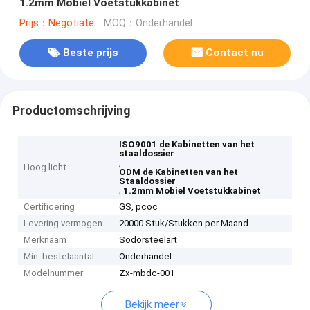
1.2mm Mobiel Voetstukkabinet
Prijs：Negotiate
MOQ：Onderhandel
Beste prijs
Contact nu
Productomschrijving
ISO9001 de Kabinetten van het
staaldossier
,
Hoog licht
ODM de Kabinetten van het
Staaldossier
,
1.2mm Mobiel Voetstukkabinet
Certificering
GS, pcoc
Levering vermogen
20000 Stuk/Stukken per Maand
Merknaam
Sodorsteelart
Min. bestelaantal
Onderhandel
Modelnummer
Zx-mbdc-001
Bekijk meer