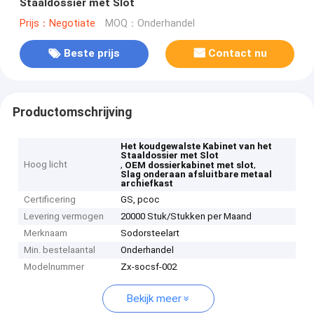
Staaldossier met Slot
Prijs：Negotiate
MOQ：Onderhandel
Beste prijs
Contact nu
Productomschrijving
Het koudgewalste Kabinet van het
Staaldossier met Slot
Hoog licht
,
,
OEM dossierkabinet met slot
Slag onderaan afsluitbare metaal
archiefkast
Certificering
GS, pcoc
Levering vermogen
20000 Stuk/Stukken per Maand
Merknaam
Sodorsteelart
Min. bestelaantal
Onderhandel
Modelnummer
Zx-socsf-002
Bekijk meer