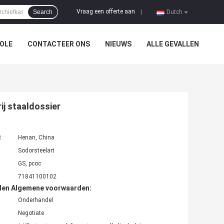
Vraag een offerte aan
Search
|
Dutch
OLE
CONTACTEER ONS
NIEUWS
ALLE GEVALLEN
j staaldossier
t:
Henan, China
Sodorsteelart
GS, pcoc
71841100102
den Algemene voorwaarden:
Onderhandel
Negotiate