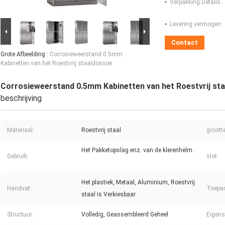
Verpakking Details:
Levering vermogen:
Contact
Grote Afbeelding :
Corrosieweerstand 0.5mm
Kabinetten van het Roestvrij staaldossier
Corrosieweerstand 0.5mm Kabinetten van het Roestvrij sta
beschrijving
Materiaal:
Roestvrij staal
grootte
Het Pakketopslag enz. van de klerenhelm.
Gebruik:
slot:
Het plastiek, Metaal, Aluminium, Roestvrij
Handvat:
Toepa
staal is Verkiesbaar
Structuur:
Volledig, Geassembleerd Geheel
Eigens