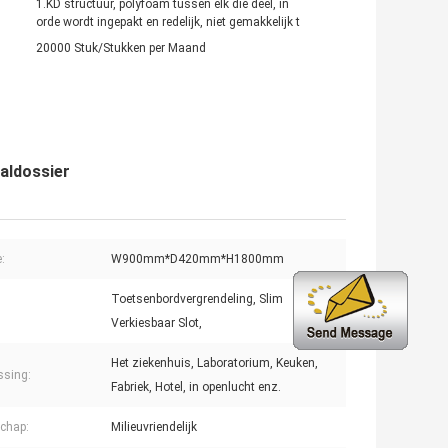
1.KD structuur, polyfoam tussen elk die deel, in
orde wordt ingepakt en redelijk, niet gemakkelijk t
20000 Stuk/Stukken per Maand
aldossier
:
W900mm*D420mm*H1800mm
Toetsenbordvergrendeling, Slim
Verkiesbaar Slot,
Het ziekenhuis, Laboratorium, Keuken,
ssing:
Fabriek, Hotel, in openlucht enz.
chap:
Milieuvriendelijk