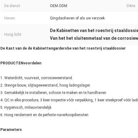
De dienst:
OEM.ODM
Dikte:
Haven:
Qingdaohaven of als uw verzoek
De Kabinetten van het roestvrij staaldossi
Hoog licht:
Van het het sluitenmetaal van de corrosie
De Kast van de de Kabinettengarderobe van het roestvrij staaldossier
PRODUCTENvoordelen
1. Waterdicht, vuurvast, corrosieweerstand.
2. Stevige bouw, slijtageweerstand, hoog ladingslager.
3. Gemakkelijk te installeren, schoon te maken en te handhaven
4. QC in elke procedure, 3 keer inspectie vóór verpakking, 1 keer steekproef vóór lad
5. Hygiënisch, milieuvriendelijk
6. Hoog rendement en de perfecte naverkoopdiensten
Parameters