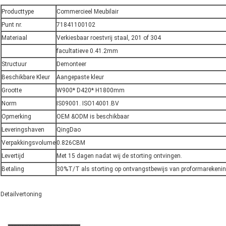
Producttype
Commercieel Meubilair
Punt nr.
71841100102
Materiaal
Verkiesbaar roestvrij staal, 201 of 304
facultatieve 0.41.2mm
Structuur
Demonteer
Beschikbare Kleur
Aangepaste kleur
Grootte
W900* D420* H1800mm
Norm
IS09001. ISO14001.BV
Opmerking
OEM &ODM is beschikbaar
Leveringshaven
QingDao
Verpakkingsvolume
0.826CBM
Levertijd
Met 15 dagen nadat wij de storting ontvingen.
Betaling
30%T/T als storting op ontvangstbewijs van proformarekenin
Detailvertoning