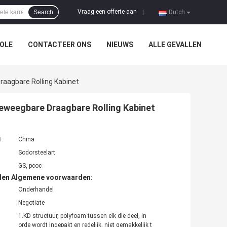
Vraag een offerte aan
Search
|
Dutch
OLE
CONTACTEER ONS
NIEUWS
ALLE GEVALLEN
aagbare Rolling Kabinet
eweegbare Draagbare Rolling Kabinet
t:
China
Sodorsteelart
GS, pcoc
den Algemene voorwaarden:
Onderhandel
Negotiate
1.KD structuur, polyfoam tussen elk die deel, in
orde wordt ingepakt en redelijk, niet gemakkelijk t