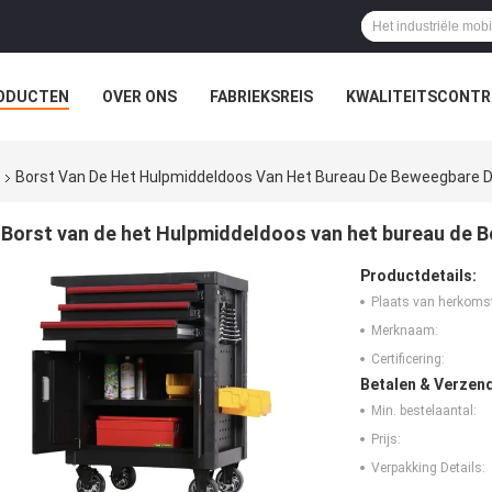
ODUCTEN
OVER ONS
FABRIEKSREIS
KWALITEITSCONTR
Borst Van De Het Hulpmiddeldoos Van Het Bureau De Beweegbare Dr
Borst van de het Hulpmiddeldoos van het bureau de B
Productdetails:
Plaats van herkoms
Merknaam:
Certificering:
Betalen & Verzen
Min. bestelaantal:
Prijs:
Verpakking Details: