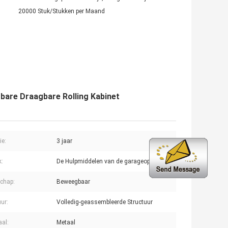
20000 Stuk/Stukken per Maand
bare Draagbare Rolling Kabinet
ie:
3 jaar
k:
De Hulpmiddelen van de garageopslag
chap:
Beweegbaar
uur:
Volledig-geassembleerde Structuur
aal:
Metaal