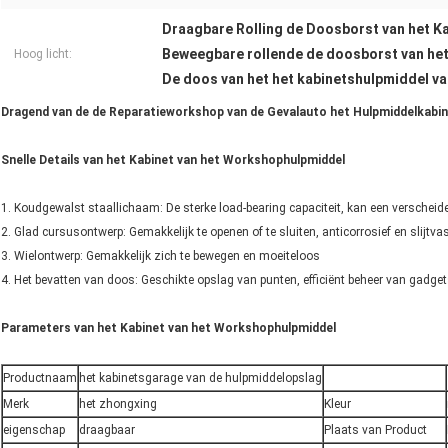
Draagbare Rolling de Doosborst van het K
Beweegbare rollende de doosborst van he
Hoog licht:
De doos van het het kabinetshulpmiddel v
Dragend van de de Reparatieworkshop van de Gevalauto het Hulpmiddelkabi
Snelle Details van het Kabinet van het Workshophulpmiddel
1. Koudgewalst staallichaam: De sterke load-bearing capaciteit, kan een verschei
2. Glad cursusontwerp: Gemakkelijk te openen of te sluiten, anticorrosief en slijtva
3. Wielontwerp: Gemakkelijk zich te bewegen en moeiteloos
4. Het bevatten van doos: Geschikte opslag van punten, efficiënt beheer van gadge
Parameters van het Kabinet van het Workshophulpmiddel
Productnaam
het kabinetsgarage van de hulpmiddelopslag
Merk
het zhongxing
Kleur
eigenschap
draagbaar
Plaats van Product