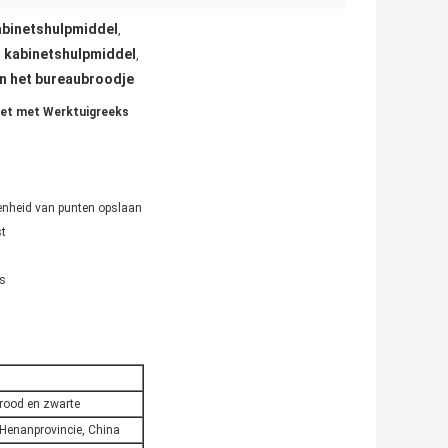
abinetshulpmiddel
,
t kabinetshulpmiddel
,
an het bureaubroodje
net met Werktuigreeks
denheid van punten opslaan
st
ts
rood en zwarte
Henanprovincie, China